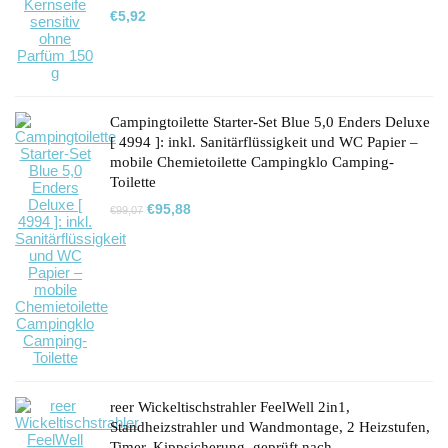
€
5,92
Campingtoilette Starter-Set Blue 5,0 Enders Deluxe
[ 4994 ]: inkl. Sanitärflüssigkeit und WC Papier –
mobile Chemietoilette Campingklo Camping-
Toilette
Ursprünglicher
Aktueller
€
95,88
€
99,07
Preis
Preis
war:
ist:
€99,07
€95,88.
reer Wickeltischstrahler FeelWell 2in1,
Standheizstrahler und Wandmontage, 2 Heizstufen,
Timer, Kippsicherung, geprüft nach