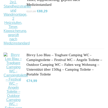
Medizinstandard
Ursprünglicher
Aktueller
€
88,29
€
107,99
Preis
Preis
war:
ist:
€107,99
€88,29.
Bivvy Loo Blau – Tragbare Camping WC -
Campingtoilette – Festival WC – Angeln Toilette –
Outdoor Camping WC – Falten weg Wohnung –
Unterstützt über 150kg – Camping Toilette –
Portable Toilette
€
74,99