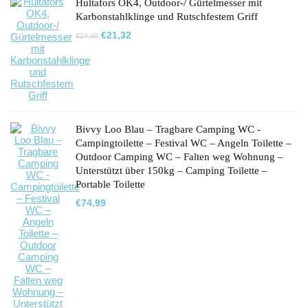
Hultafors OK4, Outdoor-/ Gürtelmesser mit
Karbonstahlklinge und Rutschfestem Griff
Ursprünglicher
Aktueller
€
21,32
€
24,98
Preis
Preis
war:
ist:
€24,98
€21,32.
Bivvy Loo Blau – Tragbare Camping WC -
Campingtoilette – Festival WC – Angeln Toilette –
Outdoor Camping WC – Falten weg Wohnung –
Unterstützt über 150kg – Camping Toilette –
Portable Toilette
€
74,99