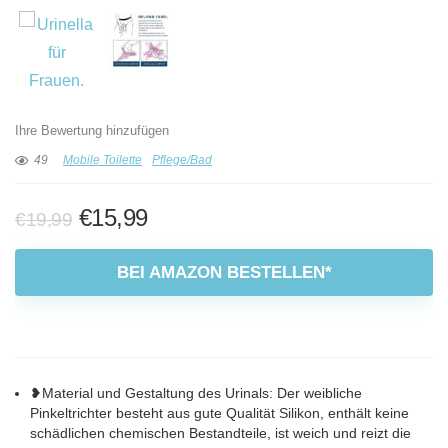
Ihre Bewertung hinzufügen
49
Mobile Toilette
Pflege/Bad
Ursprünglicher
Aktueller
€
15,99
€
19,99
Preis
Preis
war:
ist:
BEI AMAZON BESTELLEN*
€19,99
€15,99.
❥Material und Gestaltung des Urinals: Der weibliche
Pinkeltrichter besteht aus gute Qualität Silikon, enthält keine
schädlichen chemischen Bestandteile, ist weich und reizt die