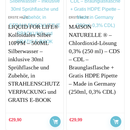
ERSTE HILFE
ERSTE HILFE
LIQUID FOR LIFE®
MAISON
Kolloidales Silber
NATURELLE ® –
10PPM – 500ML
Chlordioxid-Lösung
Silberwasser –
0,3% (250 ml) – CDS
inklusive 30ml
– CDL –
Sprühflasche und
Braunglasflasche +
Zubehör, in
Gratis HDPE Pipette
STRAHLENSCHUTZ
– Made in Germany
VERPACKUNG und
(250ml, 0,3% CDL)
GRATIS E-BOOK
€
29,90
€
29,99