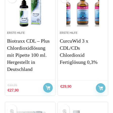
ERSTE HILFE
ERSTE HILFE
Biotraxx CDL – Plus
CurcuWid 3 x
Chlordioxidlösung
CDL/CDs
mit Pipette 100 ml.
Chlordioxid
Hergestellt in
Fertiglösung 0,3%
Deutschland
€
33,95
€
29,90
Ursprünglicher
Aktueller
€
27,90
Preis
Preis
war:
ist:
€33,95
€27,90.