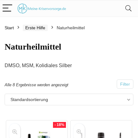
Start
Erste Hilfe
Naturheilmittel
.
x.
Naturheilmittel
is
is
DMSO, MSM, Kolidiales Silber
Filter
Alle 8 Ergebnisse werden angezeigt
Standardsortierung
- 18%