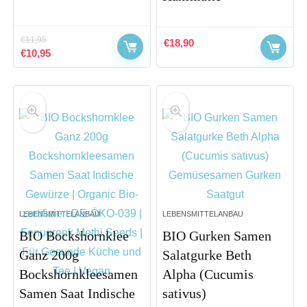
€
11,95
€
18,90
Ursprünglicher
Aktueller
€
10,95
Preis
Preis
war:
ist:
€11,95
€10,95.
LEBENSMITTELANBAU
LEBENSMITTELANBAU
BIO Bockshornklee
BIO Gurken Samen
Ganz 200g
Salatgurke Beth
Bockshornkleesamen
Alpha (Cucumis
Samen Saat Indische
sativus)