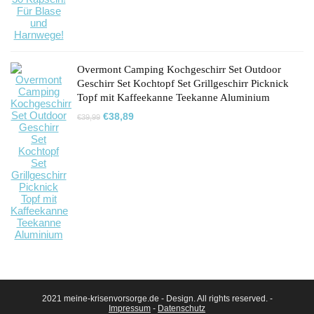
Overmont Camping Kochgeschirr Set Outdoor
Geschirr Set Kochtopf Set Grillgeschirr Picknick
Topf mit Kaffeekanne Teekanne Aluminium
Ursprünglicher
Aktueller
€
38,89
€
39,99
Preis
Preis
war:
ist:
€39,99
€38,89.
2021 meine-krisenvorsorge.de - Design. All rights reserved. -
Impressum
-
Datenschutz