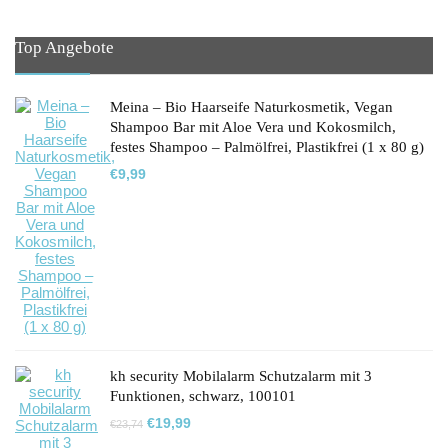
Top Angebote
Meina – Bio Haarseife Naturkosmetik, Vegan
Shampoo Bar mit Aloe Vera und Kokosmilch,
festes Shampoo – Palmölfrei, Plastikfrei (1 x 80 g)
€
9,99
kh security Mobilalarm Schutzalarm mit 3
Funktionen, schwarz, 100101
Ursprünglicher
Aktueller
€
19,99
€
23,74
Preis
Preis