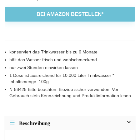
Preis
Preis
war:
ist:
BEI AMAZON BESTELLEN*
€24,90
€21,96.
konserviert das Trinkwasser bis zu 6 Monate
hält das Wasser frisch und wohlschmeckend
nur zwei Stunden einwirken lassen
1 Dose ist ausreichend für 10.000 Liter Trinkwasser *
Inhaltsmenge: 100g
N-58425 Bitte beachten: Biozide sicher verwenden. Vor
Gebrauch stets Kennzeichnung und Produktinformation lesen.
Beschreibung