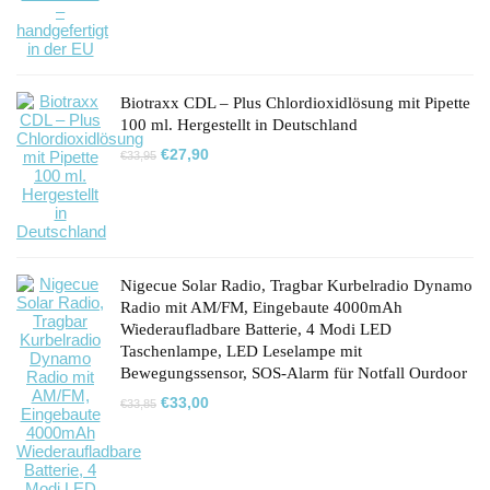
Biotraxx CDL – Plus Chlordioxidlösung mit Pipette
100 ml. Hergestellt in Deutschland
Ursprünglicher
Aktueller
€
27,90
€
33,95
Preis
Preis
war:
ist:
€33,95
€27,90.
Nigecue Solar Radio, Tragbar Kurbelradio Dynamo
Radio mit AM/FM, Eingebaute 4000mAh
Wiederaufladbare Batterie, 4 Modi LED
Taschenlampe, LED Leselampe mit
Bewegungssensor, SOS-Alarm für Notfall Ourdoor
Ursprünglicher
Aktueller
€
33,00
€
33,85
Preis
Preis
war:
ist:
€33,85
€33,00.