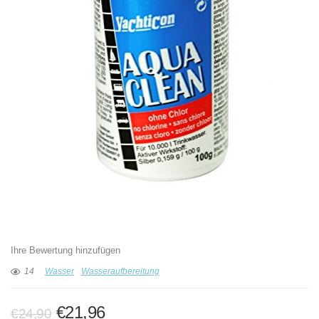
Ihre Bewertung hinzufügen
14
Wasser
Wasseraufbereitung
Ursprünglicher
Aktueller
€
21,96
€
24,90