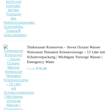
Trinkwasser Konserven – Seven Oceans Wasser
Notwasser Notration Krisenvorsorge – 15 Liter mit
Schutzverpackung | Wichtigste Vorsorge Wasser |
Emergency Water
Ursprünglicher
Aktueller
€
70,36
€
72,99
Preis
Preis
war:
ist:
€72,99
€70,36.