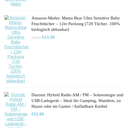
Amazon-Marke: Mama Bear Ultra Sensitive Baby
Feuchttücher – 12er Packung (720 Tücher- 100%
biologisch abbaubar)
Ursprünglicher
Aktueller
€
13,39
€
16,40
Preis
Preis
war:
ist:
€16,40
€13,39.
Duronic Hybrid Radio AM / FM – Solarenergie und
USB-Ladegerät – Ideal für Camping, Wandern, zu
Hause oder im Garten / Aufladbare Kurbel
€
21,95