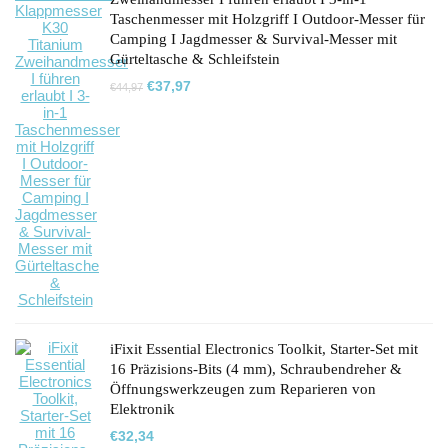
Taschenmesser mit Holzgriff I Outdoor-Messer für
Camping I Jagdmesser & Survival-Messer mit
Gürteltasche & Schleifstein
Ursprünglicher
Aktueller
€
37,97
€
44,97
Preis
Preis
war:
ist:
€44,97
€37,97.
iFixit Essential Electronics Toolkit, Starter-Set mit
16 Präzisions-Bits (4 mm), Schraubendreher &
Öffnungswerkzeugen zum Reparieren von
Elektronik
€
32,34