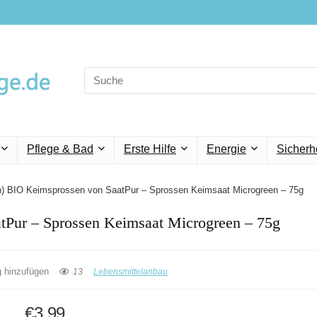
Search
for:
Pflege & Bad
Erste Hilfe
Energie
Sicherh
n) BIO Keimsprossen von SaatPur – Sprossen Keimsaat Microgreen – 75g
tPur – Sprossen Keimsaat Microgreen – 75g
g hinzufügen
13
Lebensmittelanbau
€
3,99