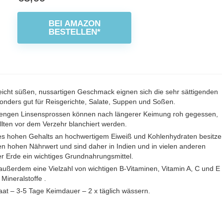
BEI AMAZON
BESTELLEN*
leicht süßen, nussartigen Geschmack eignen sich die sehr sättigenden
onders gut für Reisgerichte, Salate, Suppen und Soßen.
engen Linsensprossen können nach längerer Keimung roh gegessen,
llten vor dem Verzehr blanchiert werden.
s hohen Gehalts an hochwertigem Eiweiß und Kohlenhydraten besitz
en hohen Nährwert und sind daher in Indien und in vielen anderen
r Erde ein wichtiges Grundnahrungsmittel.
n außerdem eine Vielzahl von wichtigen B-Vitaminen, Vitamin A, C und E
 Mineralstoffe .
at – 3-5 Tage Keimdauer – 2 x täglich wässern.