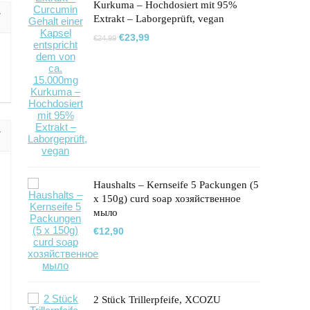
Kurkuma – Hochdosiert mit 95%
Extrakt – Laborgeprüft, vegan
Ursprünglicher
Aktueller
€
23,99
€
24,99
Preis
Preis
war:
ist:
€24,99
€23,99.
Haushalts – Kernseife 5 Packungen (5
x 150g) curd soap хозяйственное
мыло
€
12,90
2 Stück Trillerpfeife, XCOZU