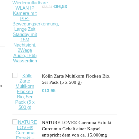
Ursprünglicher
Aktueller
€
66,53
€
68,24
Preis
Preis
war:
ist:
€68,24
€66,53.
Kölln Zarte Multikorn Flocken Bio,
5er Pack (5 x 500 g)
en
€
13,95
NATURE LOVE® Curcuma Extrakt –
Curcumin Gehalt einer Kapsel
entspricht dem von ca. 15.000mg