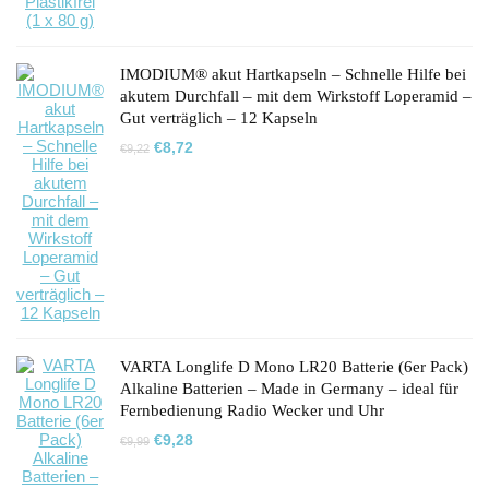
IMODIUM® akut Hartkapseln – Schnelle Hilfe bei
akutem Durchfall – mit dem Wirkstoff Loperamid –
Gut verträglich – 12 Kapseln
Ursprünglicher
Aktueller
€
8,72
€
9,22
Preis
Preis
war:
ist:
€9,22
€8,72.
VARTA Longlife D Mono LR20 Batterie (6er Pack)
Alkaline Batterien – Made in Germany – ideal für
Fernbedienung Radio Wecker und Uhr
Ursprünglicher
Aktueller
€
9,28
€
9,99
Preis
Preis
war:
ist:
€9,99
€9,28.