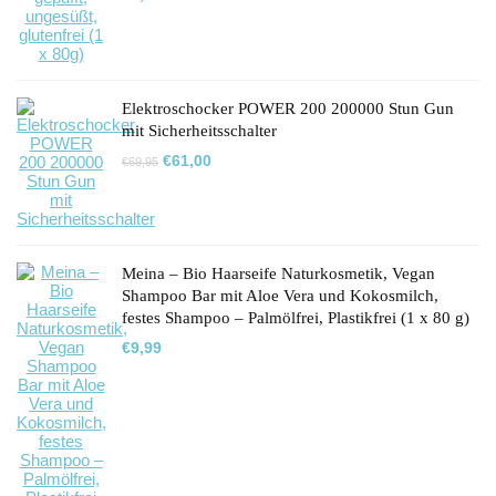
Elektroschocker POWER 200 200000 Stun Gun
mit Sicherheitsschalter
Ursprünglicher
Aktueller
€
61,00
€
69,95
Preis
Preis
war:
ist:
€69,95
€61,00.
Meina – Bio Haarseife Naturkosmetik, Vegan
Shampoo Bar mit Aloe Vera und Kokosmilch,
festes Shampoo – Palmölfrei, Plastikfrei (1 x 80 g)
€
9,99