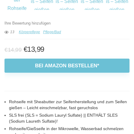
Ihre Bewertung hinzufügen
13
Körperpflege
Pflege/Bad
Ursprünglicher
Aktueller
€
13,99
€
14,99
Preis
Preis
war:
ist:
BEI AMAZON BESTELLEN*
€14,99
€13,99.
Rohseife mit Sheabutter zur Seifenherstellung und zum Seifen
gießen – Leicht einschmelzbar, fast geruchslos
SLS frei (SLS = Sodium Lauryl Sulfate) || ENTHÄLT SLES
(Sodium Laureth Sulfate)!
Rohseife/Gießseife in der Mikrowelle, Wasserbad schmelzen