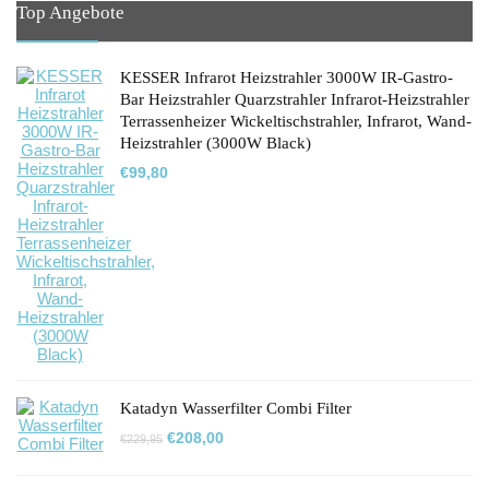
Top Angebote
KESSER Infrarot Heizstrahler 3000W IR-Gastro-
Bar Heizstrahler Quarzstrahler Infrarot-Heizstrahler
Terrassenheizer Wickeltischstrahler, Infrarot, Wand-
Heizstrahler (3000W Black)
€
99,80
Katadyn Wasserfilter Combi Filter
Ursprünglicher
Aktueller
€
208,00
€
229,95
Preis
Preis
war:
ist:
€229,95
€208,00.