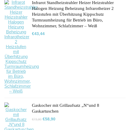
Infrarot Standheizstrahler Heizer Heizstrahler
Halogen Heizung Beheizung Infrarotheizer 2
Heizstufen mit Überhitzung Kippschutz
Turmraumheizung für Betrieb im Büro,
Wohnzimmer, Schlafzimmer – Weiß
€
43,44
Gaskocher mit Grillaufsatz „N“und 8
Gaskartuschen
Ursprünglicher
Aktueller
€
58,90
€
73,90
Preis
Preis
war:
ist: