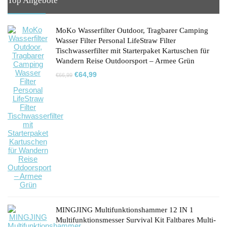
Top Angebote
MoKo Wasserfilter Outdoor, Tragbarer Camping
Wasser Filter Personal LifeStraw Filter
Tischwasserfilter mit Starterpaket Kartuschen für
Wandern Reise Outdoorsport – Armee Grün
Ursprünglicher
Aktueller
€
64,99
€
66,99
Preis
Preis
war:
ist:
€66,99
€64,99.
MINGJING Multifunktionshammer 12 IN 1
Multifunktionsmesser Survival Kit Faltbares Multi-