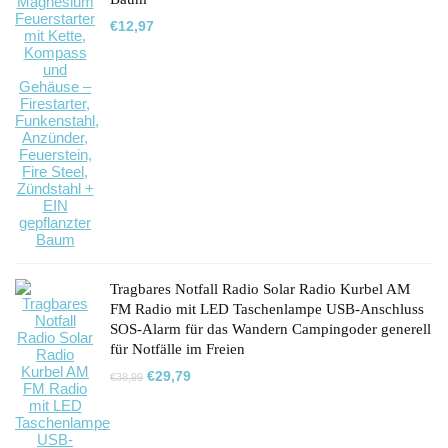
€
12,97
Tragbares Notfall Radio Solar Radio Kurbel AM
FM Radio mit LED Taschenlampe USB-Anschluss
SOS-Alarm für das Wandern Campingoder generell
für Notfälle im Freien
Ursprünglicher
Aktueller
€
29,79
€
38,99
Preis
Preis
war:
ist:
€38,99
€29,79.