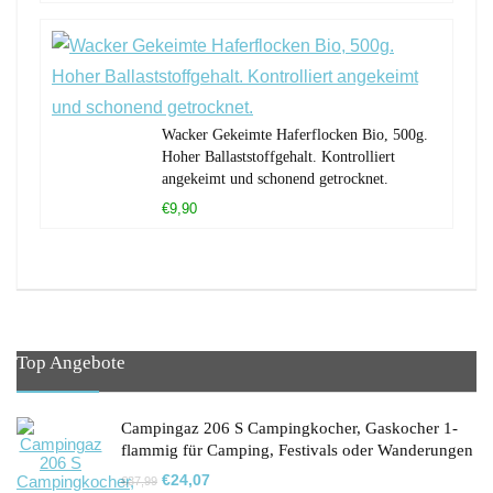
Wacker Gekeimte Haferflocken Bio, 500g.
Hoher Ballaststoffgehalt. Kontrolliert
angekeimt und schonend getrocknet.
€9,90
Top Angebote
Campingaz 206 S Campingkocher, Gaskocher 1-
flammig für Camping, Festivals oder Wanderungen
Ursprünglicher
Aktueller
€
24,07
€
37,99