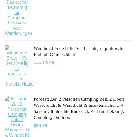
Preis
Preis
war:
ist:
€37,99
€24,07.
Wundmed Erste Hilfe Set 32-teilig in praktische
Etui mit Gürtelschlaufe
Ursprünglicher
Aktueller
€
6,95
€
7,30
Preis
Preis
war:
ist:
€7,30
€6,95.
Forceatt Zelt 2 Personen Camping Zelt, 2 Doors
Wasserdicht & Winddicht & Insektensicher 3-4
Saison Ultraleichte Rucksack Zelt für Trekking,
Camping, Outdoor.
€
99,99