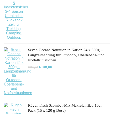
Seven Oceans Notration in Karton 24 x 500g –
Langzeitnahrung für Outdoor-, Überlebens- und
Notfallsituationen
Ursprünglicher
Aktueller
€
148,00
€
165,00
Preis
Preis
war:
ist:
€165,00
€148,00.
Rügen Fisch Scomber-Mix Makrelenfilet, 15er
Pack (15 x 120 g Dose)