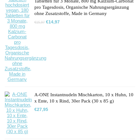
Tabletten für 3 Monate, 800 mg Kalzium-Carbonat
pro Tagesdosis, Organische Nahrungsergänzung
ohne Zusatzstoffe, Made in Germany
Ursprünglicher
Aktueller
€
14,97
€
15,97
Preis
Preis
war:
ist:
€15,97
€14,97.
A-ONE Instantnudeln Mischkarton, 10 x Huhn, 10
x Ente, 10 x Rind, 30er Pack (30 x 85 g)
€
27,95