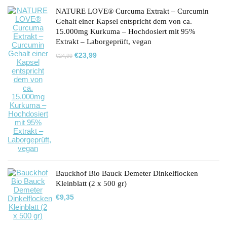
NATURE LOVE® Curcuma Extrakt – Curcumin
Gehalt einer Kapsel entspricht dem von ca.
15.000mg Kurkuma – Hochdosiert mit 95%
Extrakt – Laborgeprüft, vegan
Ursprünglicher
Aktueller
€
23,99
€
24,99
Preis
Preis
war:
ist:
€24,99
€23,99.
Bauckhof Bio Bauck Demeter Dinkelflocken
Kleinblatt (2 x 500 gr)
€
9,35