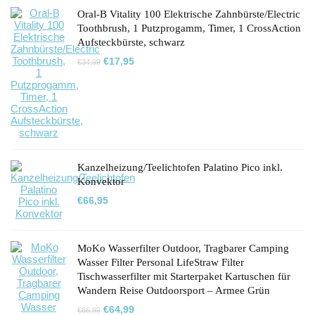
Oral-B Vitality 100 Elektrische Zahnbürste/Electric
Toothbrush, 1 Putzprogamm, Timer, 1 CrossAction
Aufsteckbürste, schwarz
Ursprünglicher
Aktueller
€
17,95
€
34,99
Preis
Preis
war:
ist:
€34,99
€17,95.
Kanzelheizung/Teelichtofen Palatino Pico inkl.
Konvektor
€
66,95
MoKo Wasserfilter Outdoor, Tragbarer Camping
Wasser Filter Personal LifeStraw Filter
Tischwasserfilter mit Starterpaket Kartuschen für
Wandern Reise Outdoorsport – Armee Grün
Ursprünglicher
Aktueller
€
64,99
€
66,99