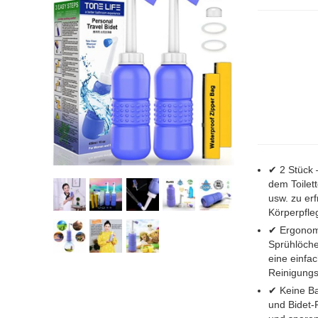
✔ 2 Stück 
dem Toilet
usw. zu erf
Körperpfle
✔ Ergonom
Sprühlöche
eine einfa
Reinigungse
✔ Keine Ba
und Bidet-F