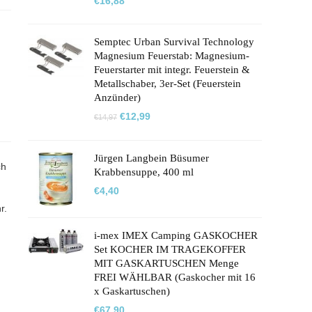
€
16,88
Semptec Urban Survival Technology
Magnesium Feuerstab: Magnesium-
Feuerstarter mit integr. Feuerstein &
Metallschaber, 3er-Set (Feuerstein
Anzünder)
Ursprünglicher
Aktueller
€
12,99
€
14,97
Preis
Preis
war:
ist:
€14,97
€12,99.
Jürgen Langbein Büsumer
ch
Krabbensuppe, 400 ml
€
4,40
r.
i-mex IMEX Camping GASKOCHER
Set KOCHER IM TRAGEKOFFER
MIT GASKARTUSCHEN Menge
FREI WÄHLBAR (Gaskocher mit 16
x Gaskartuschen)
€
67,90