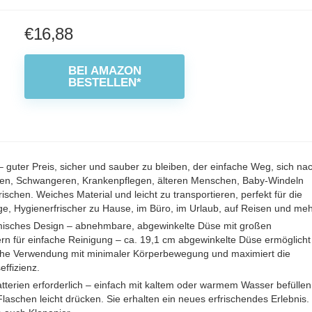
€
16,88
BEI AMAZON
BESTELLEN*
– guter Preis, sicher und sauber zu bleiben, der einfache Weg, sich na
ten, Schwangeren, Krankenpflegen, älteren Menschen, Baby-Windeln
rischen. Weiches Material und leicht zu transportieren, perfekt für die
ge, Hygienerfrischer zu Hause, im Büro, im Urlaub, auf Reisen und meh
isches Design – abnehmbare, abgewinkelte Düse mit großen
rn für einfache Reinigung – ca. 19,1 cm abgewinkelte Düse ermöglicht
che Verwendung mit minimaler Körperbewegung und maximiert die
ffizienz.
tterien erforderlich – einfach mit kaltem oder warmem Wasser befüllen
laschen leicht drücken. Sie erhalten ein neues erfrischendes Erlebnis.