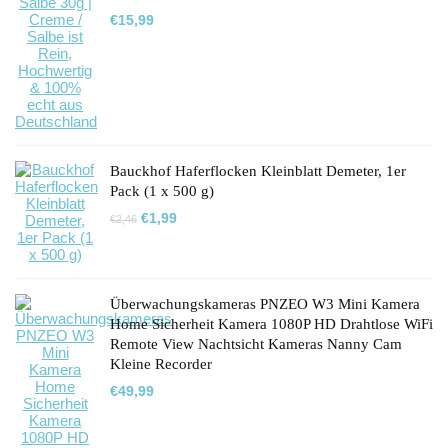
€
15,99
Bauckhof Haferflocken Kleinblatt Demeter, 1er
Pack (1 x 500 g)
Ursprünglicher
Aktueller
€
1,99
€
2,46
Preis
Preis
war:
ist:
€2,46
€1,99.
Überwachungskameras PNZEO W3 Mini Kamera
Home Sicherheit Kamera 1080P HD Drahtlose WiFi
Remote View Nachtsicht Kameras Nanny Cam
Kleine Recorder
€
49,99