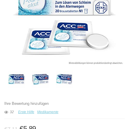
Ihre Bewertung hinzufügen
32
Erste Hilfe
Medikamente
Ursprünglicher
Aktueller
€
5,89