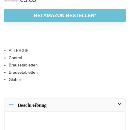
€
7,11
Preis
Preis
war:
ist:
BEI AMAZON BESTELLEN*
€7,11
€5,89.
ALLERGIE
Control
Brausetabletten
Brausetabletten
Globuli
Beschreibung